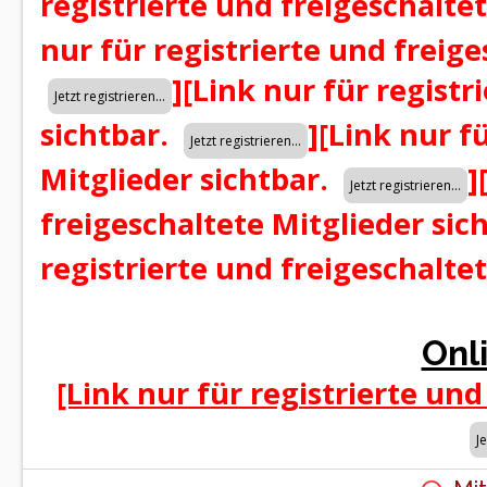
registrierte und freigeschalte
nur für registrierte und freige
]
[Link nur für registr
sichtbar.
]
[Link nur f
Mitglieder sichtbar.
]
freigeschaltete Mitglieder sic
registrierte und freigeschalte
Onl
[Link nur für registrierte und