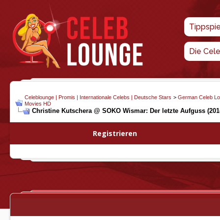
Tippspi
Die Cel
Celeblounge | Promis | Internationale Celebs | Deutsche Stars
>
German Celeb L
Movies HD
Christine Kutschera @ SOKO Wismar: Der letzte Aufguss (2014
Registrieren