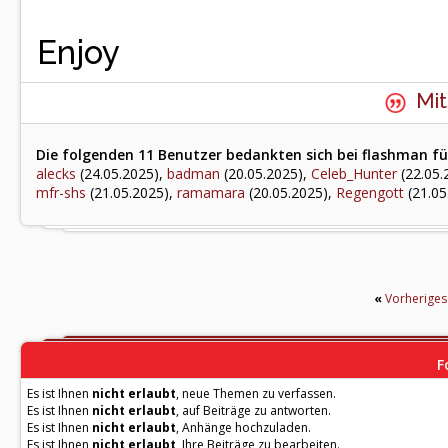
Enjoy
Mit
Die folgenden 11 Benutzer bedankten sich bei flashman fü
alecks
(24.05.2025),
badman
(20.05.2025),
Celeb_Hunter
(22.05.
mfr-shs
(21.05.2025),
ramamara
(20.05.2025),
Regengott
(21.05
«
Vorherige
F
Es ist Ihnen
nicht erlaubt
, neue Themen zu verfassen.
Es ist Ihnen
nicht erlaubt
, auf Beiträge zu antworten.
Es ist Ihnen
nicht erlaubt
, Anhänge hochzuladen.
Es ist Ihnen
nicht erlaubt
, Ihre Beiträge zu bearbeiten.