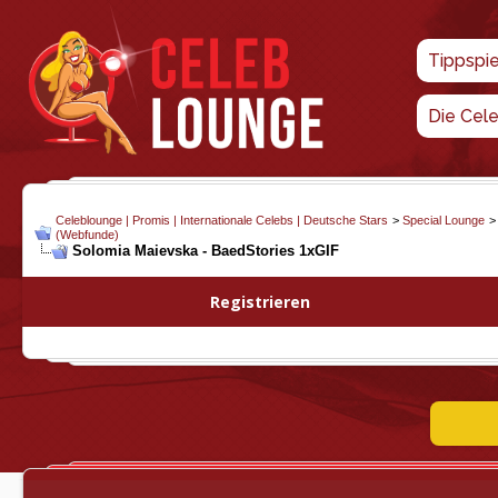
Tippspi
Die Cel
Celeblounge | Promis | Internationale Celebs | Deutsche Stars
>
Special Lounge
(Webfunde)
Solomia Maievska - BaedStories 1xGIF
Registrieren