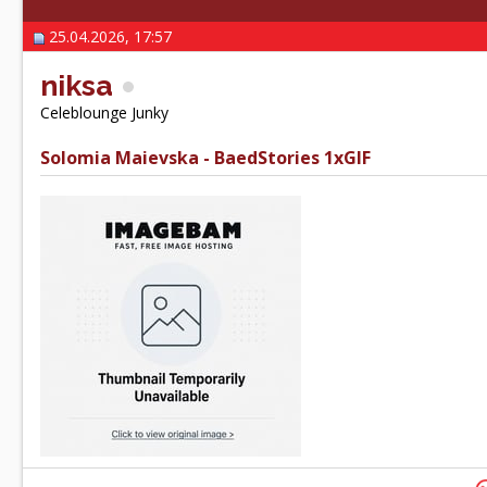
25.04.2026, 17:57
niksa
Celeblounge Junky
Solomia Maievska - BaedStories 1xGIF