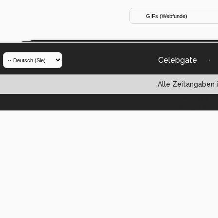
Celebgate
-
Alle Zeitangaben i
Powered by vBul
Copyright ©2000 