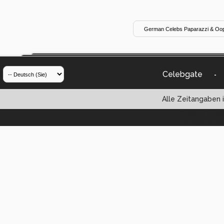
Celebgate
-
Alle Zeitangaben i
Powered by vBul
Copyright ©2000 