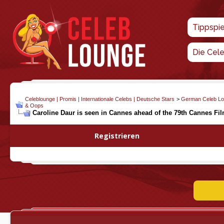
Tippspi
Die Cel
Celeblounge | Promis | Internationale Celebs | Deutsche Stars
>
German Celeb L
& Oops
Caroline Daur is seen in Cannes ahead of the 79th Cannes Film
Registrieren