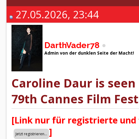
27.05.2026, 23:44
DarthVader78
Admin von der dunklen Seite der Macht!
Caroline Daur is seen
79th Cannes Film Festi
[Link nur für registrierte und
]