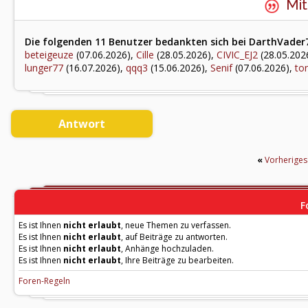
Mit
Die folgenden 11 Benutzer bedankten sich bei DarthVader7
beteigeuze
(07.06.2026),
Cille
(28.05.2026),
CIVIC_EJ2
(28.05.202
lunger77
(16.07.2026),
qqq3
(15.06.2026),
Senif
(07.06.2026),
to
Antwort
«
Vorherige
F
Es ist Ihnen
nicht erlaubt
, neue Themen zu verfassen.
Es ist Ihnen
nicht erlaubt
, auf Beiträge zu antworten.
Es ist Ihnen
nicht erlaubt
, Anhänge hochzuladen.
Es ist Ihnen
nicht erlaubt
, Ihre Beiträge zu bearbeiten.
Foren-Regeln