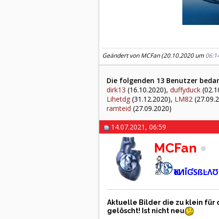
Geändert von MCFan (20.10.2020 um
06:1
Die folgenden 13 Benutzer bedan
dirk13
(16.10.2020),
duffyduck
(02.1
Lihetdg
(31.12.2020),
LM82
(27.09.
ramteid
(27.09.2020)
14.07.2021, 06:59
MCFan
ҠöИĪƓSßĿΛƱ
Aktuelle Bilder die zu klein f
gelöscht! Ist nicht neu