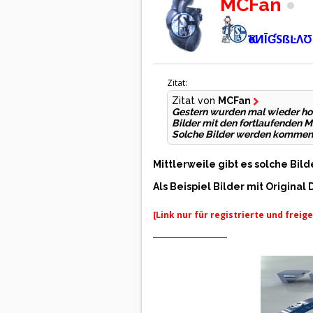
MCFan
ҠöИĪƓSßĿΛƱ
Zitat:
Zitat von
MCFan
Gestern wurden mal wieder hoc
Bilder mit den fortlaufenden M
Solche Bilder werden komment
Mittlerweile gibt es solche Bil
Als Beispiel Bilder mit Original
[Link nur für registrierte und freig