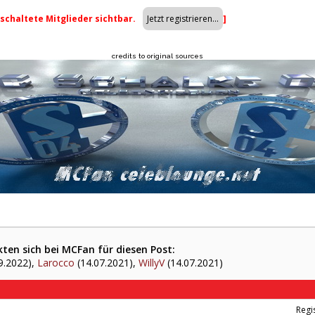
eschaltete Mitglieder sichtbar.
]
credits to original sources
ten sich bei MCFan für diesen Post:
9.2022),
Larocco
(14.07.2021),
WillyV
(14.07.2021)
Regis