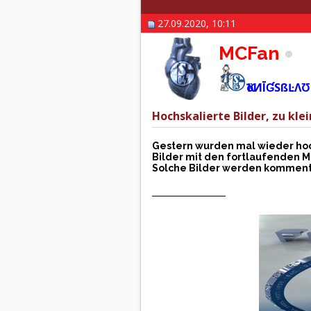
27.09.2020, 10:11
MCFan
ҠöИĪƓSßĿΛƱ
Hochskalierte Bilder, zu klei
Gestern wurden mal wieder hoch
Bilder mit den fortlaufenden M
Solche Bilder werden kommenta