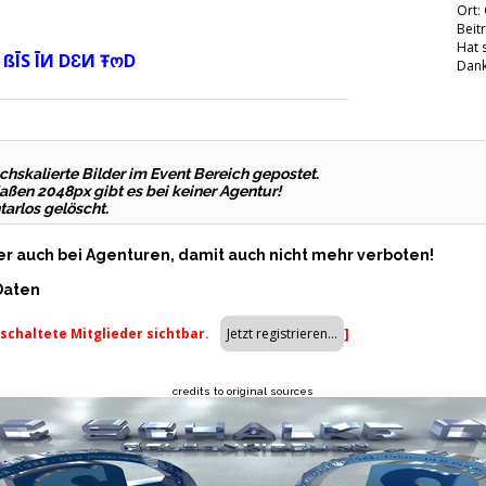
Ort:
Beit
Hat 
 ßĪS ĪИ DƐИ ŦოD
Dank
hskalierte Bilder im Event Bereich gepostet.
aßen 2048px gibt es bei keiner Agentur!
arlos gelöscht.
der auch bei Agenturen, damit auch nicht mehr verboten!
 Daten
eschaltete Mitglieder sichtbar.
]
credits to original sources