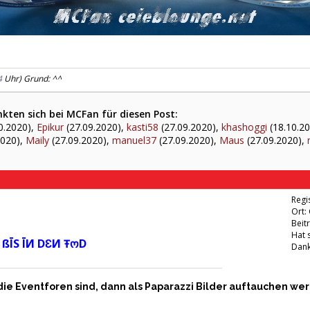
4
Uhr) Grund: ^^
kten sich bei MCFan für diesen Post:
0.2020),
Epikur
(27.09.2020),
kasti58
(27.09.2020),
khashoggi
(18.10.2
2020),
Maily
(27.09.2020),
manuel37
(27.09.2020),
Maus
(27.09.2020),
Regis
Ort:
Beit
Hat 
 ßĪS ĪИ DƐИ ŦოD
Dank
ür die Eventforen sind, dann als Paparazzi Bilder auftauchen 