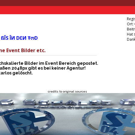
Regis
Ort:
Beit
Hat 
 ßĪS ĪИ DƐИ ŦოD
Dank
ne Event Bilder etc.
skalierte Bilder im Event Bereich gepostet.
aßen 2048px gibt es bei keiner Agentur!
rlos gelöscht.
credits to original sources