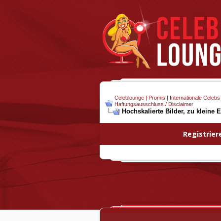
Celeblounge | Promis | Internationale Celebs
Haftungsausschluss / Disclaimer
Hochskalierte Bilder, zu kleine E
Registrier