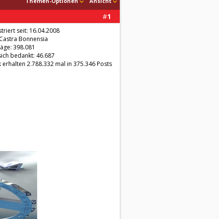
Themen-Optionen
Ansicht
#
1
triert seit: 16.04.2008
 Castra Bonnensia
räge: 398.081
sich bedankt: 46.687
 erhalten 2.788.332 mal in 375.346 Posts