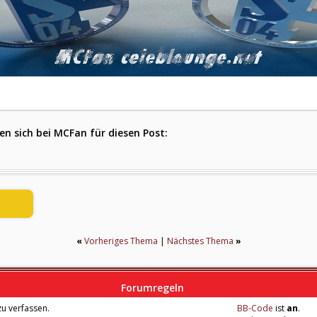
n sich bei MCFan für diesen Post:
«
Vorheriges Thema
|
Nächstes Thema
»
Forumregeln
u verfassen.
BB-Code
ist
an
.