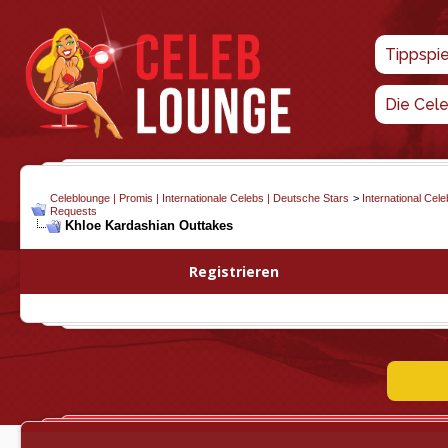
Tippspi
Die Cel
Celeblounge | Promis | Internationale Celebs | Deutsche Stars
>
International Cel
Requests
Khloe Kardashian Outtakes
Registrieren