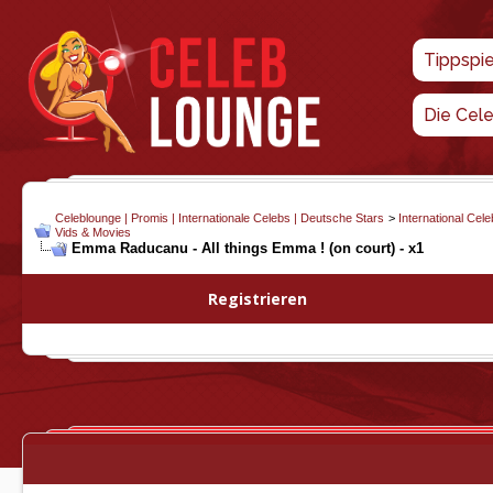
Tippspi
Die Cel
Celeblounge | Promis | Internationale Celebs | Deutsche Stars
>
International Cel
Vids & Movies
Emma Raducanu - All things Emma ! (on court) - x1
Registrieren