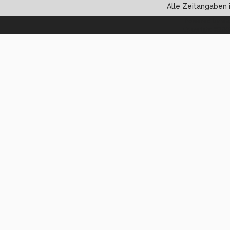
Alle Zeitangaben i
Powered by vBul
Copyright ©2000 