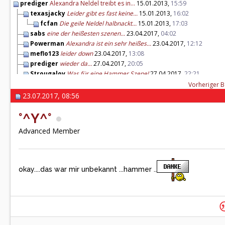
prediger
Alexandra Neldel treibt es in...
15.01.2013,
15:59
texasjacky
Leider gibt es fast keine...
15.01.2013,
16:02
fcfan
Die geile Neldel halbnackt...
15.01.2013,
17:03
sabs
eine der heißesten szenen...
23.04.2017,
04:02
Powerman
Alexandra ist ein sehr heißes...
23.04.2017,
12:12
meflo123
leider down
23.04.2017,
13:08
prediger
wieder da...
27.04.2017,
20:05
Strougalov
Was für eine Hammer Szene!
27.04.2017,
22:21
fm2002
DAnke für Alex
09.05.2017,
18:36
Vorheriger B
Woow
Toll, Danke für Alexandra!
11.06.2017,
08:37
23.07.2017, 08:56
sabs
Dankw für das Video! kann es...
09.06.2025,
09:25
°^Y^°
okay....das war mir unbekannt...
23.07.2017,
08:56
°^Y^°
Mareen
Poor Alex...sie ist nicht ein...
28.04.2018,
18:48
Advanced Member
LM82
Alexandra ist ein heißer Feger
28.04.2018,
20:46
Mareen
Danke für meine Liebe <3
28.04.2018,
22:25
lounger1
leider ist sie nicht gut...
09.08.2025,
04:17
okay....das war mir unbekannt ...hammer ..