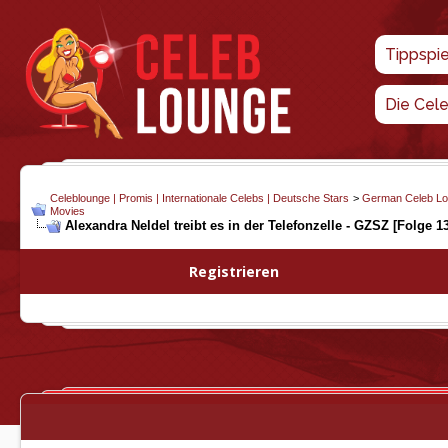
Tippspi
Die Cel
Celeblounge | Promis | Internationale Celebs | Deutsche Stars
>
German Celeb L
Movies
Alexandra Neldel treibt es in der Telefonzelle - GZSZ [Folge 13
Registrieren