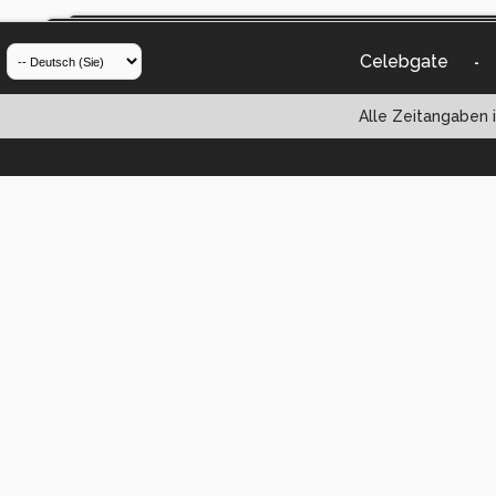
Celebgate
-
Alle Zeitangaben i
Powered by vBul
Copyright ©2000 