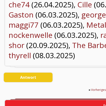
che74
(26.04.2025),
Cille
(06
Gaston
(06.03.2025),
george
maggi77
(06.03.2025),
Metal
nockenwelle
(06.03.2025),
r
shor
(20.09.2025),
The Barb
thyrell
(08.03.2025)
Antwort
«
Vorherige
F