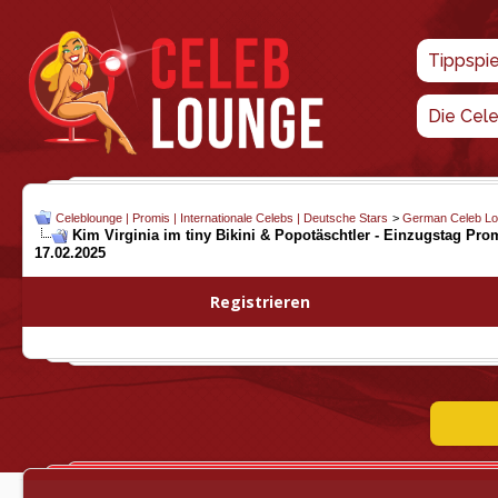
Tippspi
Die Cel
Celeblounge | Promis | Internationale Celebs | Deutsche Stars
>
German Celeb L
Kim Virginia im tiny Bikini & Popotäschtler - Einzugstag Pro
17.02.2025
Registrieren