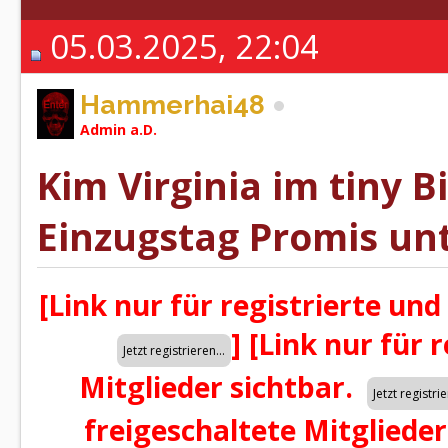
05.03.2025, 22:04
Hammerhai48
Admin a.D.
Kim Virginia im tiny B
Einzugstag Promis unt
[Link nur für registrierte und
]
[Link nur für 
Mitglieder sichtbar.
freigeschaltete Mitglieder