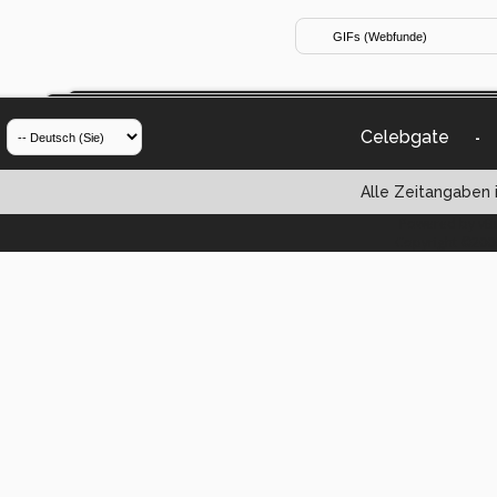
Celebgate
-
Alle Zeitangaben i
Powered by vBul
Copyright ©2000 