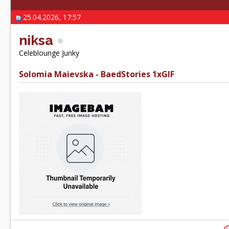
25.04.2026, 17:57
niksa
Celeblounge Junky
Solomia Maievska - BaedStories 1xGIF