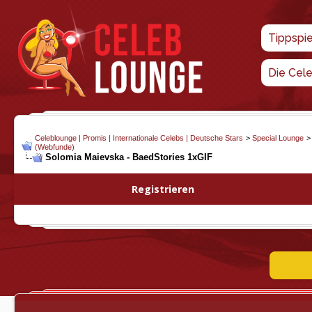
Tippspi
Die Cel
Celeblounge | Promis | Internationale Celebs | Deutsche Stars
>
Special Lounge
(Webfunde)
Solomia Maievska - BaedStories 1xGIF
Registrieren