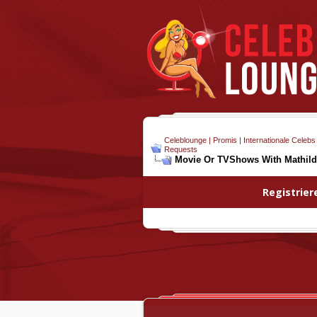
Celeblounge | Promis | Internationale Celebs
Requests
Movie Or TVShows With Mathild
Registrier