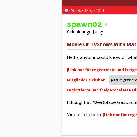
29.09.2025, 21:50
spawn02
Celeblounge Junky
Movie Or TVShows With Mat
Hello, anyone could know of what
[Link nur für registrierte und freig
Mitglieder sichtbar.
registrierte und freigeschaltete Mi
I thought at "Weißblaue Geschicht
Video to help >>
[Link nur für reg