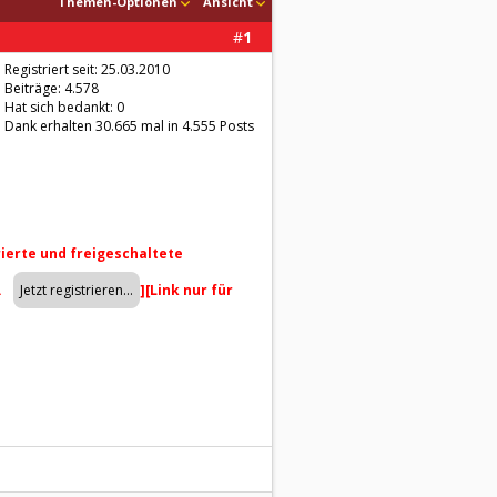
Themen-Optionen
Ansicht
#
1
Registriert seit: 25.03.2010
Beiträge: 4.578
Hat sich bedankt: 0
Dank erhalten 30.665 mal in 4.555 Posts
trierte und freigeschaltete
.
]
[Link nur für