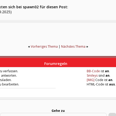
ten sich bei spawn02 für diesen Post:
9.2025)
«
Vorheriges Thema
|
Nächstes Thema
»
Forumregeln
u verfassen.
BB-Code
ist
an
.
u antworten.
Smileys
sind
an
.
zuladen.
[IMG]
Code ist
an
.
zu bearbeiten.
HTML-Code ist
aus
.
Gehe zu