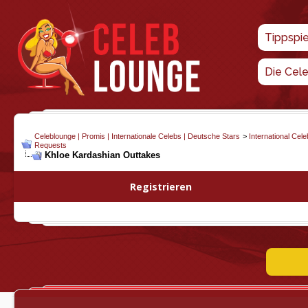
Tippspi
Die Cel
Celeblounge | Promis | Internationale Celebs | Deutsche Stars
>
International Cel
Requests
Khloe Kardashian Outtakes
Registrieren