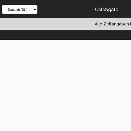
Celebgate
-
Alle Zeitangaben i
Powered by vBul
Copyright ©2000 