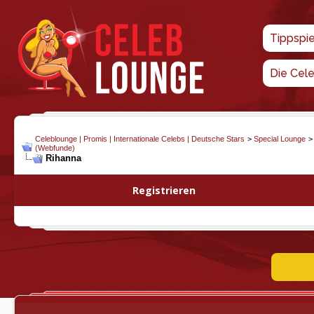
Tippspi
Die Cel
Celeblounge | Promis | Internationale Celebs | Deutsche Stars
>
Special Lounge
(Webfunde)
Rihanna
Registrieren