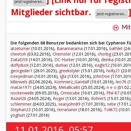
Mitglieder sichtbar.
Mit
Die folgenden 68 Benutzer bedankten sich bei Cypheron fü
atzeturner
(10.01.2016),
Banamarama
(17.01.2016),
bathlet
(24.
cheetoh
(03.02.2016),
Chemster
(12.01.2016),
chsnbg
(23.01.20
DataDS9
(14.01.2016),
DC-Hunter
(10.01.2016),
deinka
(10.01.2
duffyduck
(12.01.2016),
durbas
(12.01.2016),
eagle52
(10.01.201
georgeder1
(26.01.2025),
greekstyler
(15.01.2016),
holly21
(23.0
iceeyedman
(10.01.2016),
igla
(13.01.2016),
JohnDoe
(17.01.201
killerwels
(02.06.2024),
Kommerz_Gandalf
(10.01.2016),
leo76
(1
matze1971
(24.05.2024),
Metallica80
(25.05.2024),
n e o
(01.02.
nockenwelle
(09.05.2016),
Omnicube
(10.01.2016),
Phil-87
(10.0
Raziel26
(24.05.2024),
Roger
(13.01.2016),
RohrerS
(15.01.2016)
schlemmer
(04.03.2025),
seanjohn89
(17.01.2016),
sebe
(17.01.
Stephan23
(10.01.2016),
terrarianer
(18.01.2016),
Tolik72
(10.01
yoghurt
(27.01.2016)
11.01.2016, 05:57