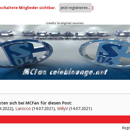
eschaltete Mitglieder sichtbar.
]
credits to original sources
ten sich bei MCFan für diesen Post:
9.2022),
Larocco
(14.07.2021),
WillyV
(14.07.2021)
Regis