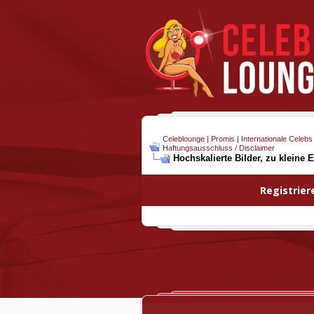
Celeblounge | Promis | Internationale Celebs
Haftungsausschluss / Disclaimer
Hochskalierte Bilder, zu kleine E
Registrier