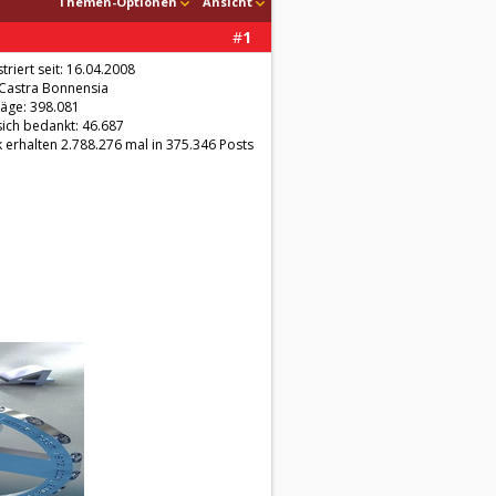
Themen-Optionen
Ansicht
#
1
triert seit: 16.04.2008
 Castra Bonnensia
räge: 398.081
sich bedankt: 46.687
 erhalten 2.788.276 mal in 375.346 Posts