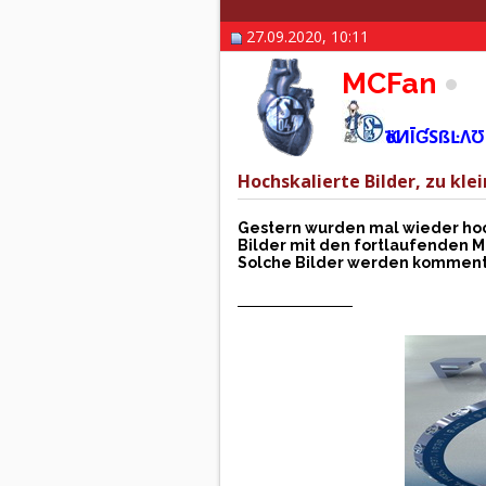
27.09.2020, 10:11
MCFan
ҠöИĪƓSßĿΛƱ
Hochskalierte Bilder, zu klei
Gestern wurden mal wieder hoch
Bilder mit den fortlaufenden M
Solche Bilder werden kommenta