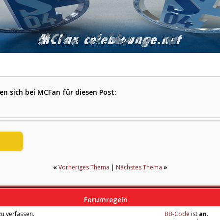
n sich bei MCFan für diesen Post:
«
Vorheriges Thema
|
Nächstes Thema
»
Forumregeln
u verfassen.
BB-Code
ist
an
.