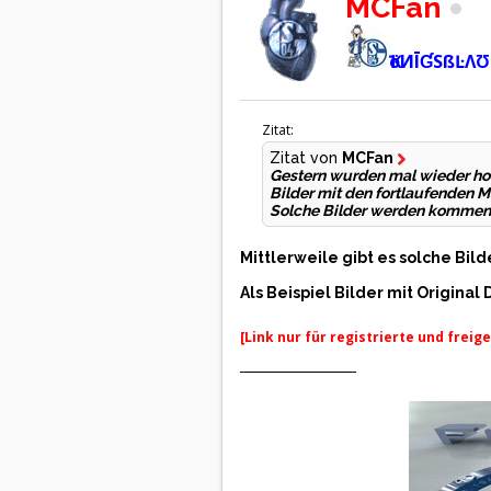
MCFan
ҠöИĪƓSßĿΛƱ
Zitat:
Zitat von
MCFan
Gestern wurden mal wieder hoc
Bilder mit den fortlaufenden M
Solche Bilder werden komment
Mittlerweile gibt es solche Bil
Als Beispiel Bilder mit Original
[Link nur für registrierte und freig