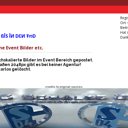
Regis
Ort:
Beit
Hat 
 ßĪS ĪИ DƐИ ŦოD
Dank
ne Event Bilder etc.
skalierte Bilder im Event Bereich gepostet.
aßen 2048px gibt es bei keiner Agentur!
rlos gelöscht.
credits to original sources