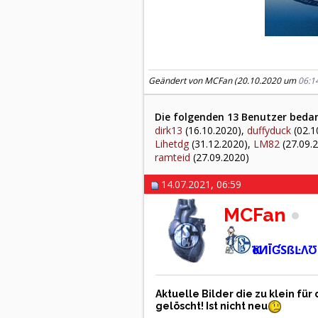
Geändert von MCFan (20.10.2020 um
06:1
Die folgenden 13 Benutzer bedan
dirk13
(16.10.2020),
duffyduck
(02.1
Lihetdg
(31.12.2020),
LM82
(27.09.
ramteid
(27.09.2020)
14.07.2021, 06:59
MCFan
ҠöИĪƓSßĿΛƱ
Aktuelle Bilder die zu klein f
gelöscht! Ist nicht neu