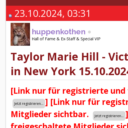
23.10.2024, 03:31
huppenkothen
Hall of Fame & Ex-Staff & Special VIP
Taylor Marie Hill - Vi
in New York 15.10.202
[Link nur für registrierte und
]
[Link nur für regist
Mitglieder sichtbar.
freigeschaltete Mitglieder si