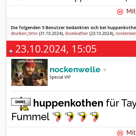
Mit
Die folgenden 5 Benutzer bedankten sich bei huppenkothen
drunken_timo
(31.10.2024),
iloveleather
(23.10.2024),
nockenwel
23.10.2024, 15:05
nockenwelle
Special VIP
huppenkothen
für Ta
Fummel
Mit