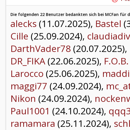
Die folgenden 22 Benutzer bedankten sich bei MCFan für d
alecks
(11.07.2025),
Bastel
(
Cille
(25.09.2024),
claudiadi
DarthVader78
(20.07.2025),
DR_FIKA
(22.06.2025),
F.O.B.
Larocco
(25.06.2025),
maddi
maggi77
(24.09.2024),
mc_a
Nikon
(24.09.2024),
nockenw
Paul1001
(24.10.2024),
qqq
ramamara
(25.11.2024),
sch