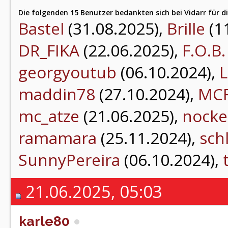
Die folgenden 15 Benutzer bedankten sich bei Vidarr für di
Bastel
(31.08.2025),
Brille
(1
DR_FIKA
(22.06.2025),
F.O.B.
georgyoutub
(06.10.2024),
L
maddin78
(27.10.2024),
MC
mc_atze
(21.06.2025),
nocke
ramamara
(25.11.2024),
sch
SunnyPereira
(06.10.2024),
21.06.2025, 05:03
karle80