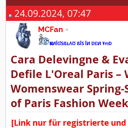
24.09.2024, 07:47
MCFan
ҠöИĪƓSßĿΛƱ ßĪS ĪИ DƐИ ŦოD
Cara Delevingne & Ev
Defile L'Oreal Paris 
Womenswear Spring-S
of Paris Fashion Week
[Link nur für registrierte und