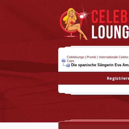
Celeblounge | Promis | Internationale Celebs
Caps
Die spanische Sängerin Eva Ama
Registrier