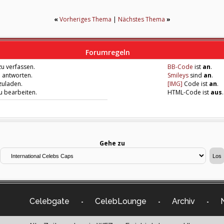
«
Vorheriges Thema
|
Nächstes Thema
»
Forumregeln
u verfassen.
BB-Code
ist
an
.
u antworten.
Smileys
sind
an
.
zuladen.
[IMG]
Code ist
an
.
zu bearbeiten.
HTML-Code ist
aus
.
Gehe zu
Celebgate
CelebLounge
Archiv
-
-
-