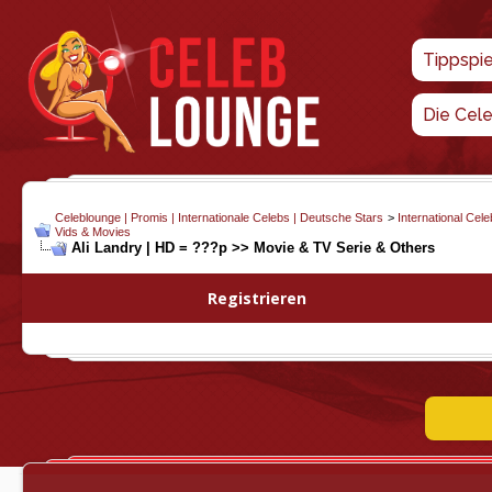
Tippspi
Die Cel
Celeblounge | Promis | Internationale Celebs | Deutsche Stars
>
International Cel
Vids & Movies
Ali Landry | HD = ???p >> Movie & TV Serie & Others
Registrieren