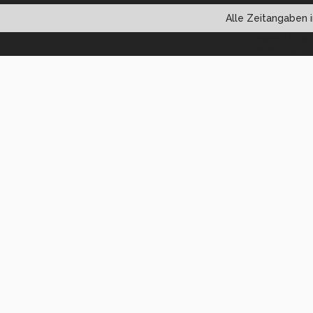
Alle Zeitangaben i
Powered by vBul
Copyright ©2000 