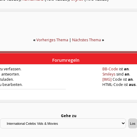
«
Vorheriges Thema
|
Nächstes Thema
»
Forumregeln
u verfassen.
BB-Code
ist
an
.
u antworten.
Smileys
sind
an
.
zuladen.
[IMG]
Code ist
an
.
zu bearbeiten.
HTML-Code ist
aus
.
Gehe zu