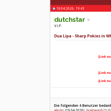
18.04.2026, 19:43
dutchstar
V.I.P.
Dua Lipa - Sharp Pokies in W
[Link nu
[Link nu
[Link nu
Die folgenden 4 Benutzer bedankt
alecks
(19.04.2026),
brainwash23
(1