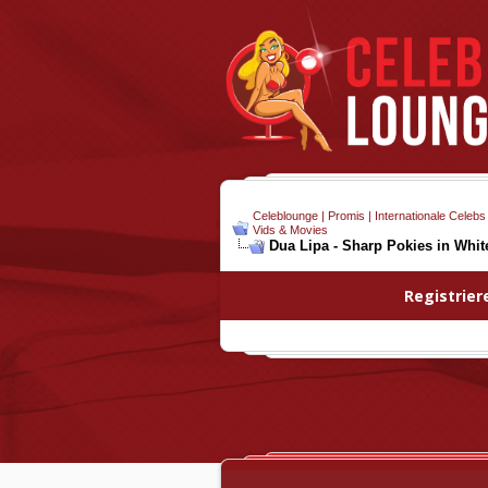
Celeblounge | Promis | Internationale Celebs
Vids & Movies
Dua Lipa - Sharp Pokies in Whit
Registrier