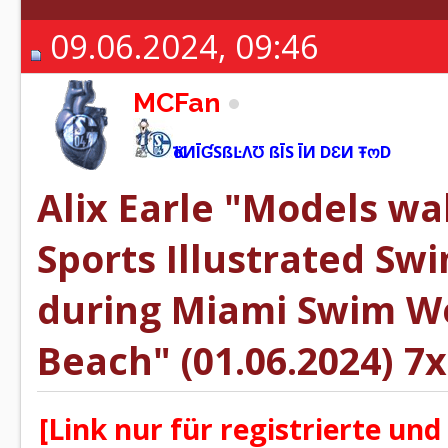
09.06.2024, 09:46
MCFan
ҠöИĪƓSßĿΛƱ ßĪS ĪИ DƐИ ŦოD
Alix Earle "Models wa
Sports Illustrated S
during Miami Swim W
Beach" (01.06.2024) 7x
[Link nur für registrierte und