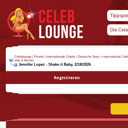
Tippspi
Die Cel
Celeblounge | Promis | Internationale Celebs | Deutsche Stars
>
International Cel
Vids & Movies
Jennifer Lopez - Shake it Baby, 2/18/2026
Registrieren