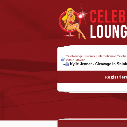
Celeblounge | Promis | Internationale Celebs
Vids & Movies
Kylie Jenner - Cleavage in Shini
Registrier