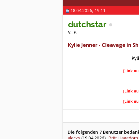
18.04.2026, 19:11
dutchstar
V.I.P.
Kylie Jenner - Cleavage in Sh
Kyl
[Link nu
[Link nu
[Link nu
Die folgenden 7 Benutzer bedankt
alecks
(19.04.2026),
Britt Hagedorn