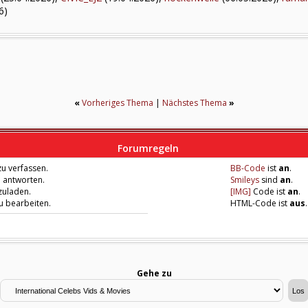
6)
«
Vorheriges Thema
|
Nächstes Thema
»
Forumregeln
u verfassen.
BB-Code
ist
an
.
u antworten.
Smileys
sind
an
.
zuladen.
[IMG]
Code ist
an
.
zu bearbeiten.
HTML-Code ist
aus
.
Gehe zu