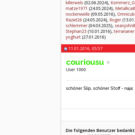
killerwels
(02.06.2024),
Kommerz_Ga
matze1971
(24.05.2024),
Metallica
nockenwelle
(09.05.2016),
Omnicub
Raziel26
(24.05.2024),
Roger
(13.01
schlemmer
(04.03.2025),
seanjohn
Stephan23
(10.01.2016),
terrarianer
yoghurt
(27.01.2016)
11.01.2016, 05:57
couriousu
User 1000
schöner Slip, schöner Stoff - na
Die folgenden Benutzer bedankte