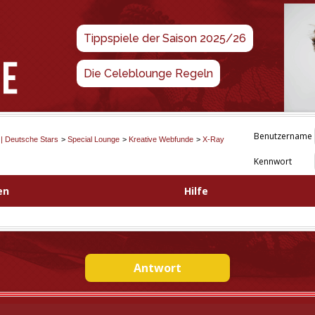
Tippspiele der Saison 2025/26
Die Celeblounge Regeln
Benutzername
 | Deutsche Stars
>
Special Lounge
>
Kreative Webfunde
>
X-Ray
Kennwort
en
Hilfe
Antwort