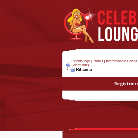
Celeblounge | Promis | Internationale Celebs
(Webfunde)
Rihanna
Registrier