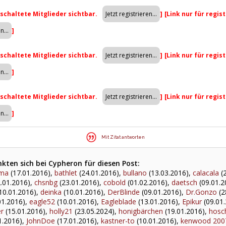
eschaltete Mitglieder sichtbar.
]
[Link nur für regis
]
eschaltete Mitglieder sichtbar.
]
[Link nur für regis
]
eschaltete Mitglieder sichtbar.
]
[Link nur für regis
]
Mit Zitat antworten
kten sich bei Cypheron für diesen Post:
ma
(17.01.2016),
bathlet
(24.01.2016),
bullano
(13.03.2016),
calacala
(2
.01.2016),
chsnbg
(23.01.2016),
cobold
(01.02.2016),
daetsch
(09.01.2
10.01.2016),
deinka
(10.01.2016),
DerBlinde
(09.01.2016),
Dr.Gonzo
(2
01.2016),
eagle52
(10.01.2016),
Eagleblade
(13.01.2016),
Epikur
(09.01
er
(15.01.2016),
holly21
(23.05.2024),
honigbärchen
(19.01.2016),
hosc
1.2016),
JohnDoe
(17.01.2016),
kastner-to
(10.01.2016),
kenwood 200