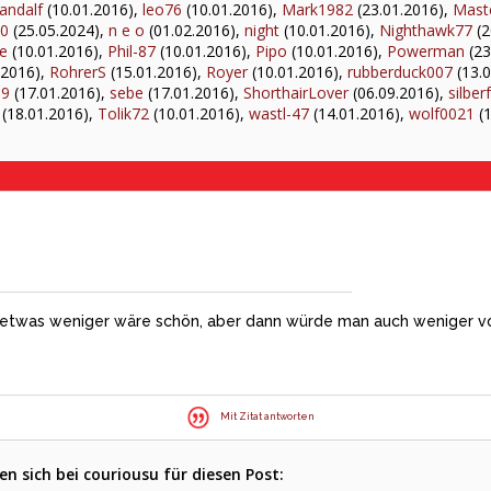
ndalf
(10.01.2016),
leo76
(10.01.2016),
Mark1982
(23.01.2016),
Maste
80
(25.05.2024),
n e o
(01.02.2016),
night
(10.01.2016),
Nighthawk77
(2
e
(10.01.2016),
Phil-87
(10.01.2016),
Pipo
(10.01.2016),
Powerman
(23
.2016),
RohrerS
(15.01.2016),
Royer
(10.01.2016),
rubberduck007
(13.0
89
(17.01.2016),
sebe
(17.01.2016),
ShorthairLover
(06.09.2016),
silber
(18.01.2016),
Tolik72
(10.01.2016),
wastl-47
(14.01.2016),
wolf0021
(1
ja: etwas weniger wäre schön, aber dann würde man auch weniger 
Mit Zitat antworten
n sich bei couriousu für diesen Post: