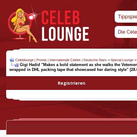
Tippspi
Die Cel
Celeblounge | Promis | Internationale Celebs | Deutsche Stars
>
Special Lounge
Gigi Hadid "Makes a bold statement as she walks the Vetemen
wrapped in DHL packing tape that showcased her daring style" (28.
Registrieren