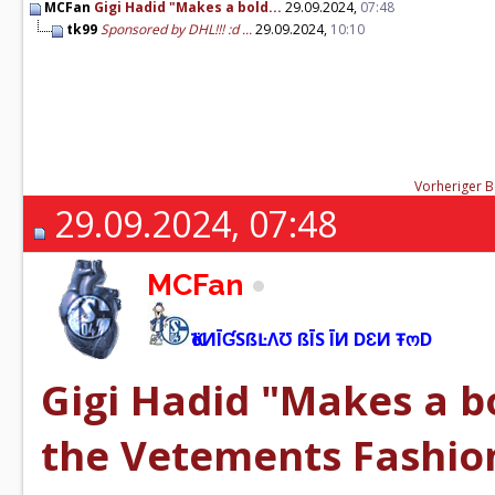
MCFan
Gigi Hadid "Makes a bold...
29.09.2024,
07:48
tk99
Sponsored by DHL!!! :d ...
29.09.2024,
10:10
Vorheriger B
29.09.2024, 07:48
MCFan
ҠöИĪƓSßĿΛƱ ßĪS ĪИ DƐИ ŦოD
Gigi Hadid "Makes a b
the Vetements Fashio