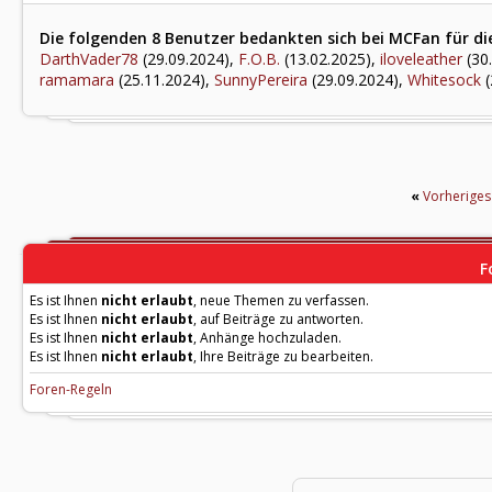
Die folgenden 8 Benutzer bedankten sich bei MCFan für di
DarthVader78
(29.09.2024),
F.O.B.
(13.02.2025),
iloveleather
(30
ramamara
(25.11.2024),
SunnyPereira
(29.09.2024),
Whitesock
(
«
Vorherige
F
Es ist Ihnen
nicht erlaubt
, neue Themen zu verfassen.
Es ist Ihnen
nicht erlaubt
, auf Beiträge zu antworten.
Es ist Ihnen
nicht erlaubt
, Anhänge hochzuladen.
Es ist Ihnen
nicht erlaubt
, Ihre Beiträge zu bearbeiten.
Foren-Regeln