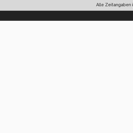
Alle Zeitangaben i
Powered by vBul
Copyright ©2000 